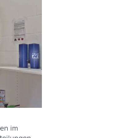
men im
teilungen