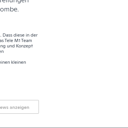
bombe.
e
. Dass diese in der
das Tele M1 Team
ung und Konzept
en
einen kleinen
News anzeigen