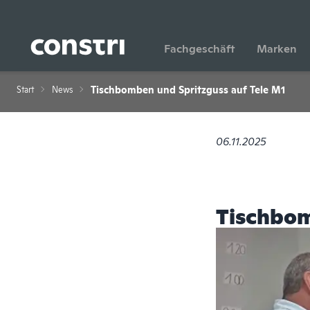
Zum Hauptinhalt springen
Fachgeschäft
Marken
Tischbomben und Spritzguss auf Tele M1
Start
News
06.11.2025
Tischbom