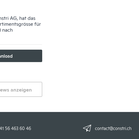
nstri AG, hat das
rtimentsgrösse für
1 nach
nload
News anzeigen
41 56 463 60 46
contact@constri.ch