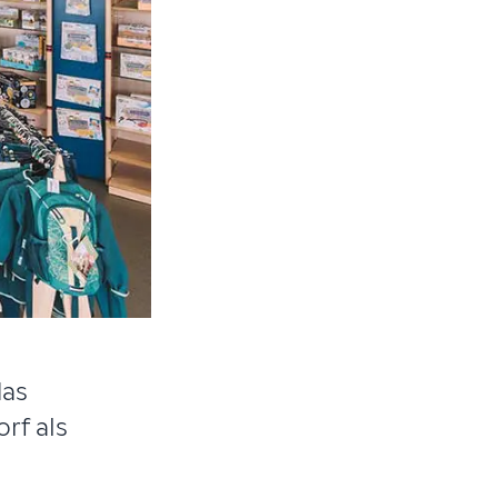
das
rf als