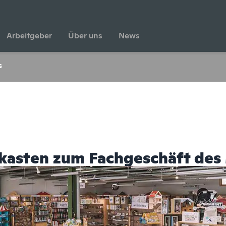
Arbeitgeber
Über uns
News
s
asten zum Fachgeschäft des